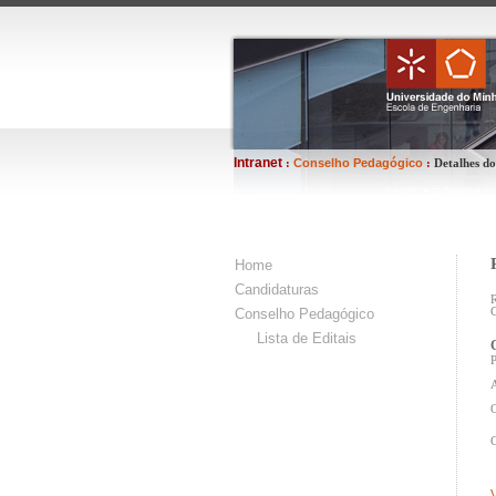
Intranet
Conselho Pedagógico
:
:
Detalhes do
Home
Candidaturas
R
Conselho Pedagógico
C
Lista de Editais
P
A
O
C