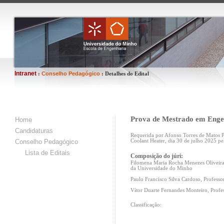
Intranet
Conselho Pedagógico
:
:
Detalhes do Edital
Prova de Mestrado em Engen
Home
Candidaturas
Requerida por Afonso Torres de Matos P
Conselho Pedagógico
Coolant Heater, dia 30 de julho 2025 pe
Lista de Editais
Composição do júri:
Filomena Maria Rocha Menezes Oliveira 
da Universidade do Minho
Paulo Francisco Silva Cardoso, Professo
Vítor Duarte Fernandes Monteiro, Profes
Classificação: