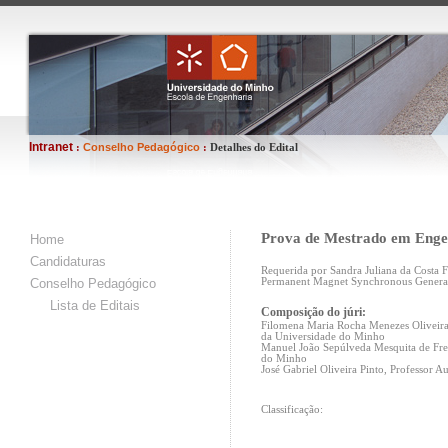
Intranet
Conselho Pedagógico
:
:
Detalhes do Edital
Prova de Mestrado em Engen
Home
Candidaturas
Requerida por Sandra Juliana da Costa F
Conselho Pedagógico
Permanent Magnet Synchronous Generato
Lista de Editais
Composição do júri:
Filomena Maria Rocha Menezes Oliveira 
da Universidade do Minho
Manuel João Sepúlveda Mesquita de Freit
do Minho
José Gabriel Oliveira Pinto, Professor 
Classificação: