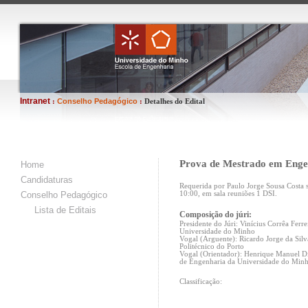
Intranet
Conselho Pedagógico
:
:
Detalhes do Edital
Prova de Mestrado em Engen
Home
Candidaturas
Requerida por Paulo Jorge Sousa Costa s
Conselho Pedagógico
10:00, em sala reuniões 1 DSI.
Lista de Editais
Composição do júri:
Presidente do Júri: Vinícius Corrêa Fer
Universidade do Minho
Vogal (Arguente): Ricardo Jorge da Silv
Politécnico do Porto
Vogal (Orientador): Henrique Manuel Di
de Engenharia da Universidade do Minh
Classificação: