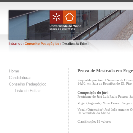
Intranet
Conselho Pedagógico
:
:
Detalhes do Edital
Prova de Mestrado em Engen
Home
Candidaturas
Requerida por André Semanas de Olivei
Conselho Pedagógico
14:00, em Sala de Reuniões do DI, Piso 3
Lista de Editais
Composição do júri:
Presidente do Júri Luís Paulo Peixoto S
Vogal (Arguente) Nuno Ernesto Salgado
Vogal (Orientador) José João Antunes G
Universidade do Minho.
Classificação: 19 valores